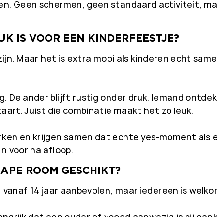
en. Geen schermen, geen standaard activiteit, ma
K IS VOOR EEN KINDERFEESTJE?
 zijn. Maar het is extra mooi als kinderen echt sam
 De ander blijft rustig onder druk. Iemand ontdek
aart. Juist die combinatie maakt het zo leuk.
ken en krijgen samen dat echte yes-moment als er w
n voor na afloop.
CAPE ROOM GESCHIKT?
n vanaf 14 jaar aanbevolen, maar iedereen is welko
elangrijk dat een ouder of voogd aanwezig is bij 