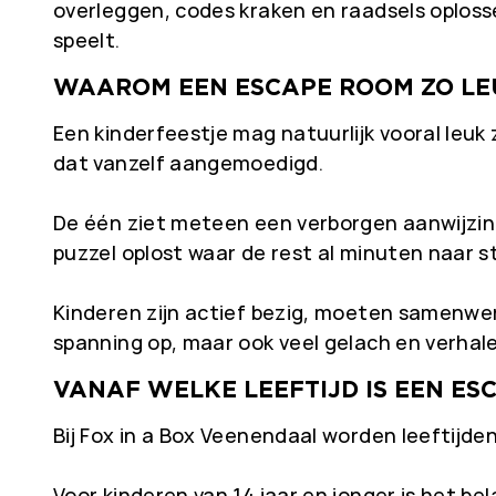
overleggen, codes kraken en raadsels oploss
speelt.
WAAROM EEN ESCAPE ROOM ZO LEU
Een kinderfeestje mag natuurlijk vooral leuk
dat vanzelf aangemoedigd.
De één ziet meteen een verborgen aanwijzing.
puzzel oplost waar de rest al minuten naar st
Kinderen zijn actief bezig, moeten samenwer
spanning op, maar ook veel gelach en verhale
VANAF WELKE LEEFTIJD IS EEN ES
Bij Fox in a Box Veenendaal worden leeftijde
Voor kinderen van 14 jaar en jonger is het b