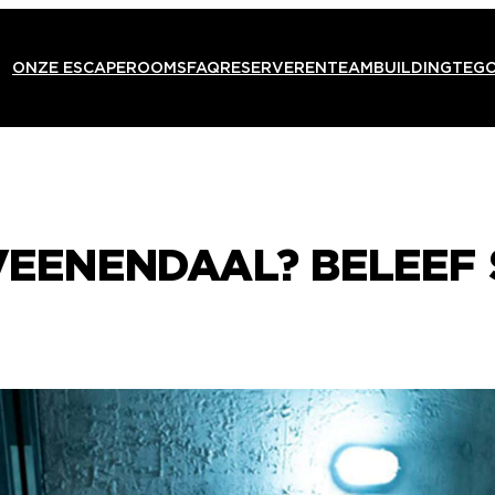
ONZE ESCAPEROOMS
FAQ
RESERVEREN
TEAMBUILDING
TEG
 VEENENDAAL? BELEEF