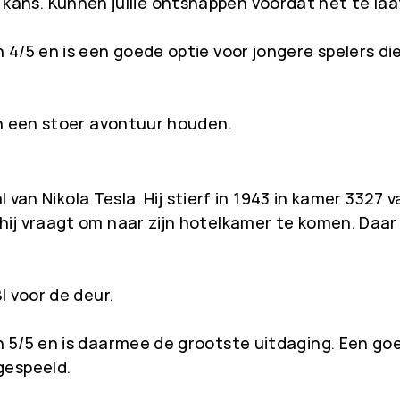
lie kans. Kunnen jullie ontsnappen voordat het te laa
 4/5 en is een goede optie voor jongere spelers di
an een stoer avontuur houden.
al van Nikola Tesla. Hij stierf in 1943 in kamer 3327
j vraagt om naar zijn hotelkamer te komen. Daar m
I voor de deur.
 5/5 en is daarmee de grootste uitdaging. Een goe
gespeeld.