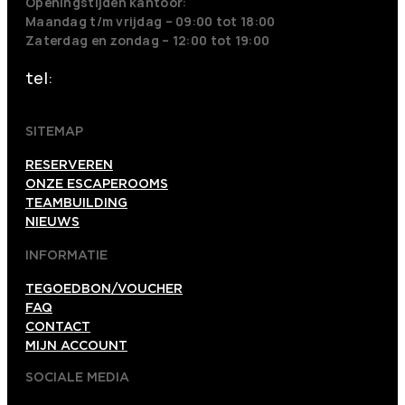
Openingstijden kantoor:
Maandag t/m vrijdag – 09:00 tot 18:00
Zaterdag en zondag – 12:00 tot 19:00
tel:
+31 318 242001
SITEMAP
RESERVEREN
ONZE ESCAPEROOMS
TEAMBUILDING
NIEUWS
INFORMATIE
TEGOEDBON/VOUCHER
FAQ
CONTACT
MIJN ACCOUNT
SOCIALE MEDIA