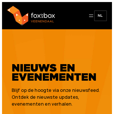
NL
NIEUWS EN
EVENEMENTEN
Blijf op de hoogte via onze nieuwsfeed.
Ontdek de nieuwste updates,
evenementen en verhalen.