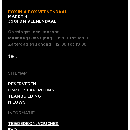
FOX IN A BOX VEENENDAAL
MARKT 4
3901 DM VEENENDAAL
Openingstijden kantoor:
Maandag t/m vrijdag – 09:00 tot 18:00
Zaterdag en zondag – 12:00 tot 19:00
tel:
+31 318 242001
SITEMAP
RESERVEREN
ONZE ESCAPEROOMS
TEAMBUILDING
NIEUWS
INFORMATIE
TEGOEDBON/VOUCHER
FAQ